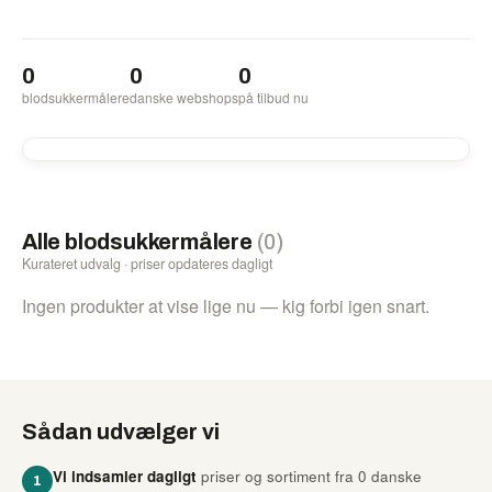
0
0
0
blodsukkermålere
danske webshops
på tilbud nu
Alle blodsukkermålere
(0)
Kurateret udvalg · priser opdateres dagligt
Ingen produkter at vise lige nu — kig forbi igen snart.
Sådan udvælger vi
Vi indsamler dagligt
priser og sortiment fra 0 danske
1