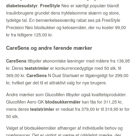
.
Neo er særligt populær blandt
diabetesudstyr
FreeStyle
insulinbrugere grundet dens trykfølsomme skærm og store,
tydelige tal. En bemærkelsesværdig rabat ses på FreeStyle
Precision Neo blodsukker og ketosemåler, der nu koster 99,00
kr fra tidligere 125,00 kr.
CareSens og andre førende mærker
tilbyder økonomiske løsninger med målere fra 136,95
CareSens
kr. Deres
er konkurrencedygtige med 50 stk. til
teststrimler
369,00 kr.
N Dual Startsæt er tilgængeligt for 299,00
CareSens
kr, hvilket gør det til et attraktivt valg for nye brugere.
Andre mærker som GlucoMen tilbyder også kvalitetsprodukter.
GlucoMen Aero GK
kan fås for 311,25 kr,
blodsukkermåler
mens deres
er nedsat fra 379,00 kr til 319,95 kr for
teststrimler
50 stk.
Valget af blodsukkermåler afhænger af individuelle behov og
præferencer. Det er vigtigt at vælge et pålideligt mærke, der