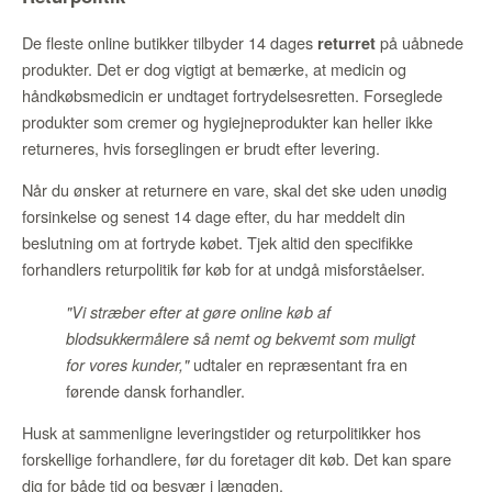
De fleste online butikker tilbyder 14 dages
på uåbnede
returret
produkter. Det er dog vigtigt at bemærke, at medicin og
håndkøbsmedicin er undtaget fortrydelsesretten. Forseglede
produkter som cremer og hygiejneprodukter kan heller ikke
returneres, hvis forseglingen er brudt efter levering.
Når du ønsker at returnere en vare, skal det ske uden unødig
forsinkelse og senest 14 dage efter, du har meddelt din
beslutning om at fortryde købet. Tjek altid den specifikke
forhandlers returpolitik før køb for at undgå misforståelser.
"Vi stræber efter at gøre online køb af
blodsukkermålere så nemt og bekvemt som muligt
udtaler en repræsentant fra en
for vores kunder,"
førende dansk forhandler.
Husk at sammenligne leveringstider og returpolitikker hos
forskellige forhandlere, før du foretager dit køb. Det kan spare
dig for både tid og besvær i længden.