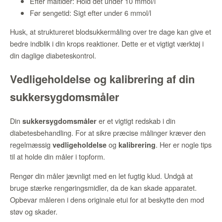
Efter måltider: Hold det under 10 mmol/l
Før sengetid: Sigt efter under 6 mmol/l
Husk, at struktureret blodsukkermåling over tre dage kan give et
bedre indblik i din krops reaktioner. Dette er et vigtigt værktøj i
din daglige diabeteskontrol.
Vedligeholdelse og kalibrering af din
sukkersygdomsmåler
Din
er et vigtigt redskab i din
sukkersygdomsmåler
diabetesbehandling. For at sikre præcise målinger kræver den
regelmæssig
og
. Her er nogle tips
vedligeholdelse
kalibrering
til at holde din måler i topform.
Rengør din måler jævnligt med en let fugtig klud. Undgå at
bruge stærke rengøringsmidler, da de kan skade apparatet.
Opbevar måleren i dens originale etui for at beskytte den mod
støv og skader.