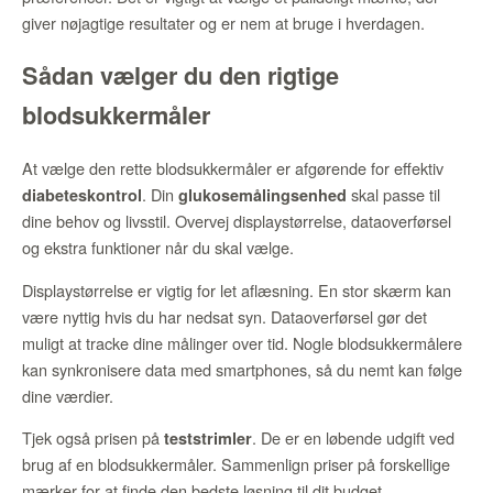
giver nøjagtige resultater og er nem at bruge i hverdagen.
Sådan vælger du den rigtige
blodsukkermåler
At vælge den rette blodsukkermåler er afgørende for effektiv
. Din
skal passe til
diabeteskontrol
glukosemålingsenhed
dine behov og livsstil. Overvej displaystørrelse, dataoverførsel
og ekstra funktioner når du skal vælge.
Displaystørrelse er vigtig for let aflæsning. En stor skærm kan
være nyttig hvis du har nedsat syn. Dataoverførsel gør det
muligt at tracke dine målinger over tid. Nogle blodsukkermålere
kan synkronisere data med smartphones, så du nemt kan følge
dine værdier.
Tjek også prisen på
. De er en løbende udgift ved
teststrimler
brug af en blodsukkermåler. Sammenlign priser på forskellige
mærker for at finde den bedste løsning til dit budget.