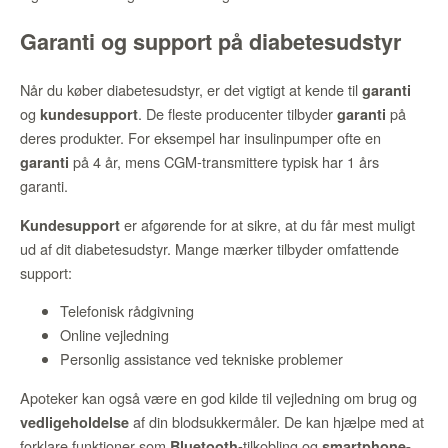
Garanti og support på diabetesudstyr
Når du køber diabetesudstyr, er det vigtigt at kende til
garanti
og
. De fleste producenter tilbyder
på
kundesupport
garanti
deres produkter. For eksempel har insulinpumper ofte en
på 4 år, mens CGM-transmittere typisk har 1 års
garanti
garanti.
er afgørende for at sikre, at du får mest muligt
Kundesupport
ud af dit diabetesudstyr. Mange mærker tilbyder omfattende
support:
Telefonisk rådgivning
Online vejledning
Personlig assistance ved tekniske problemer
Apoteker kan også være en god kilde til vejledning om brug og
af din blodsukkermåler. De kan hjælpe med at
vedligeholdelse
forklare funktioner som
-tilkobling og
Bluetooth
smartphone-