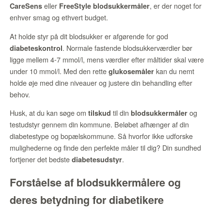
eller
, er der noget for
CareSens
FreeStyle
blodsukkermåler
enhver smag og ethvert budget.
At holde styr på dit blodsukker er afgørende for god
. Normale fastende blodsukkerværdier bør
diabeteskontrol
ligge mellem 4-7 mmol/l, mens værdier efter måltider skal være
under 10 mmol/l. Med den rette
kan du nemt
glukosemåler
holde øje med dine niveauer og justere din behandling efter
behov.
Husk, at du kan søge om
til din
og
tilskud
blodsukkermåler
testudstyr gennem din kommune. Beløbet afhænger af din
diabetestype og bopælskommune. Så hvorfor ikke udforske
mulighederne og finde den perfekte måler til dig? Din sundhed
fortjener det bedste
.
diabetesudstyr
Forståelse af blodsukkermålere og
deres betydning for diabetikere